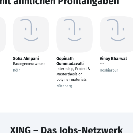
mit ähnlichen Profilangaben
r
Sofia Almpani
Gopinath
Vinay Bharwal
Gummadavalli
Bauingenieurwesen
---
Internship, Project &
Köln
Hoshiarpur
Masterthesis on
polymer materials
Nürnberg
XING – Das Jobs-Netzwerk