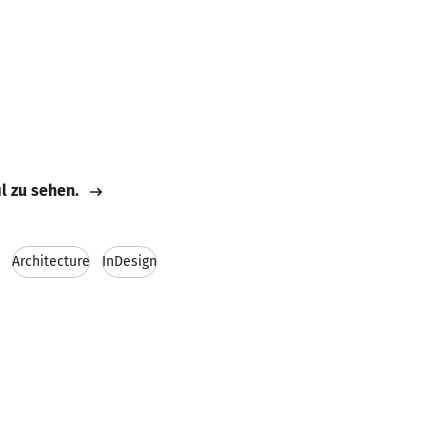
il zu sehen.
Architecture
InDesign