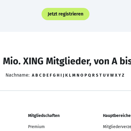
Jetzt registrieren
 Mio. XING Mitglieder, von A bi
Nachname:
A
B
C
D
E
F
G
H
I
J
K
L
M
N
O
P
Q
R
S
T
U
V
W
X
Y
Z
Mitgliedschaften
Hauptbereiche
Premium
Mitgliederverz