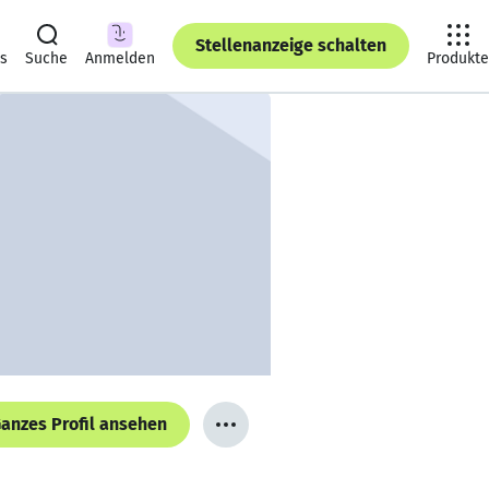
Stellenanzeige schalten
ts
Suche
Anmelden
Produkte
anzes Profil ansehen