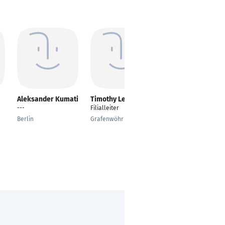
Aleksander Kumati
Timothy Leiato
Muhammad Bilal
---
Filialleiter
Site Engineer
Berlin
Grafenwöhr
Berlin