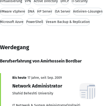
Virtualisierung
VPN
Active Directory
DHCP
IT-Security
VMware vSphere
DNA
HP Server
ISA Server
Antiviren-Lösungen
Microsoft Azure
PowerShell
Veeam Backup & Replication
Werdegang
Berufserfahrung von Amirhossein Bordbar
Bis heute
17 Jahre, seit Sep. 2009
Network Administrator
Shahid Beheshti University
IT Netzwerk & System Administrator(Vollzeit)