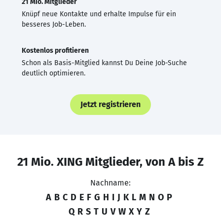
21 Mio. Mitglieder
Knüpf neue Kontakte und erhalte Impulse für ein
besseres Job-Leben.
Kostenlos profitieren
Schon als Basis-Mitglied kannst Du Deine Job-Suche
deutlich optimieren.
Jetzt registrieren
21 Mio. XING Mitglieder, von A bis Z
Nachname:
A
B
C
D
E
F
G
H
I
J
K
L
M
N
O
P
Q
R
S
T
U
V
W
X
Y
Z