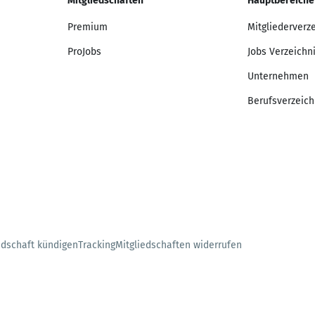
Mitgliedschaften
Hauptbereiche
Premium
Mitgliederverz
ProJobs
Jobs Verzeichn
Unternehmen
Berufsverzeich
edschaft kündigen
Tracking
Mitgliedschaften widerrufen