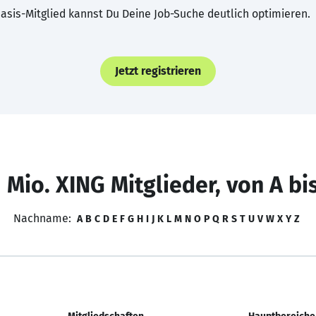
asis-Mitglied kannst Du Deine Job-Suche deutlich optimieren.
Jetzt registrieren
 Mio. XING Mitglieder, von A bi
Nachname:
A
B
C
D
E
F
G
H
I
J
K
L
M
N
O
P
Q
R
S
T
U
V
W
X
Y
Z