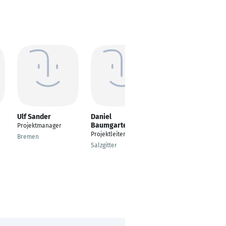
Ulf Sander
Daniel
Sergei Tiunov
Baumgarten
Projektmanager
IT-Fachinformatiker
Projektleiter TGA
Bremen
Frankfurt am Main
Salzgitter