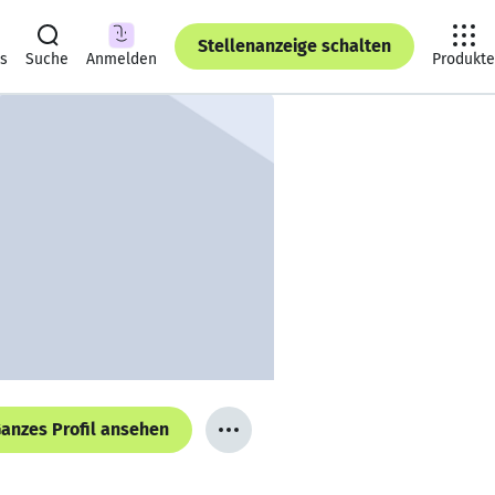
Stellenanzeige schalten
ts
Suche
Anmelden
Produkte
anzes Profil ansehen