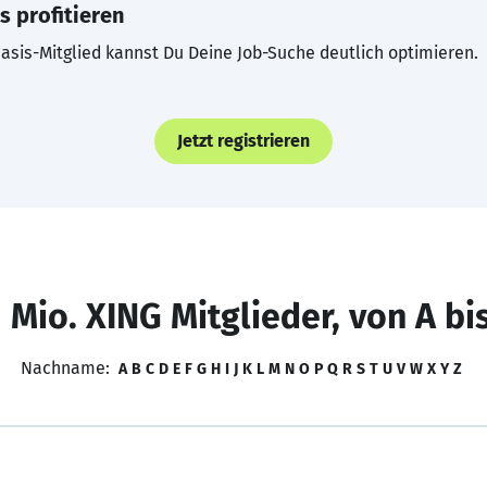
s profitieren
asis-Mitglied kannst Du Deine Job-Suche deutlich optimieren.
Jetzt registrieren
 Mio. XING Mitglieder, von A bi
Nachname:
A
B
C
D
E
F
G
H
I
J
K
L
M
N
O
P
Q
R
S
T
U
V
W
X
Y
Z