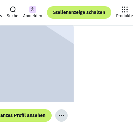
Stellenanzeige schalten
ts
Suche
Anmelden
Produkte
anzes Profil ansehen