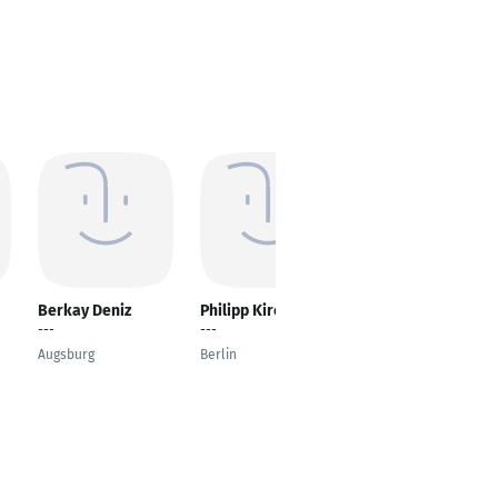
Berkay Deniz
Philipp Kirchner
Michael Mitchell
---
---
Principal
Augsburg
Berlin
Beaverton