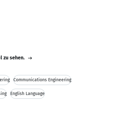
il zu sehen.
ering
Communications Engineering
sing
English Language