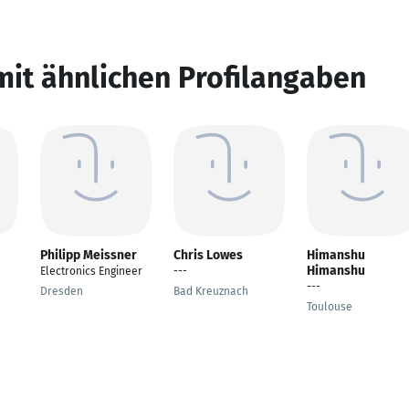
mit ähnlichen Profilangaben
Philipp Meissner
Chris Lowes
Himanshu
Himanshu
Electronics Engineer
---
---
Dresden
Bad Kreuznach
Toulouse