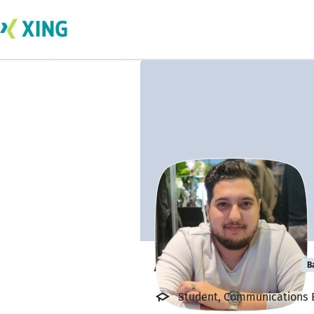
Anas Elmesmari
B
Student, Communications En