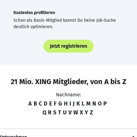
Kostenlos profitieren
Schon als Basis-Mitglied kannst Du Deine Job-Suche
deutlich optimieren.
Jetzt registrieren
21 Mio. XING Mitglieder, von A bis Z
Nachname:
A
B
C
D
E
F
G
H
I
J
K
L
M
N
O
P
Q
R
S
T
U
V
W
X
Y
Z