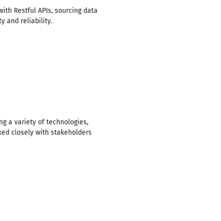
ith Restful APIs, sourcing data
 and reliability.
g a variety of technologies,
rked closely with stakeholders