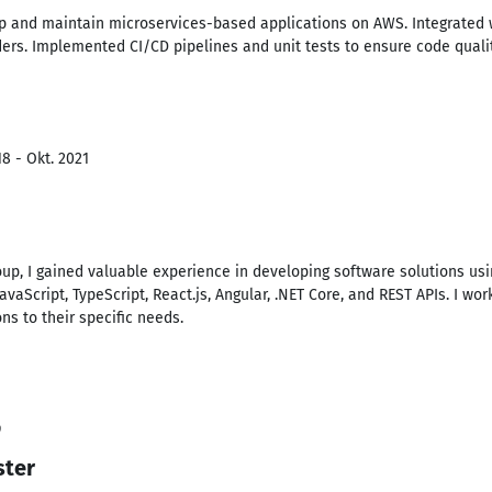
p and maintain microservices-based applications on AWS. Integrated w
ders. Implemented CI/CD pipelines and unit tests to ensure code quality
8 - Okt. 2021
up, I gained valuable experience in developing software solutions usin
avaScript, TypeScript, React.js, Angular, .NET Core, and REST APIs. I wo
ns to their specific needs.
9
ster