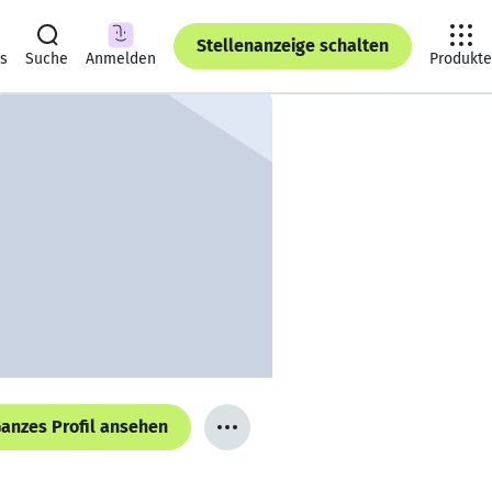
Stellenanzeige schalten
ts
Suche
Anmelden
Produkte
anzes Profil ansehen