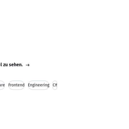
il zu sehen.
are
Frontend
Engineering
C#