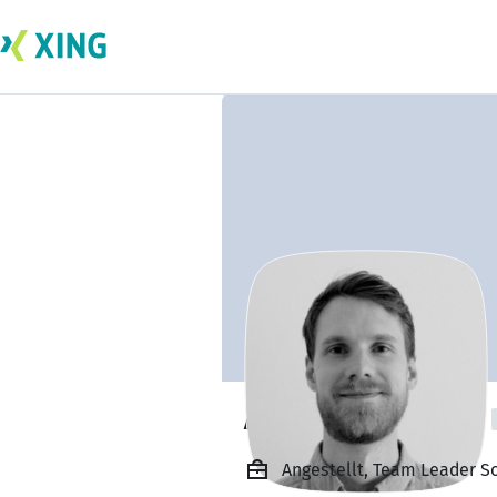
Anders Ekendahl
Angestellt, Team Leader S