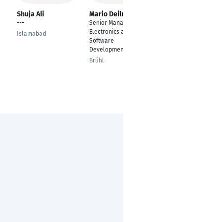
Shuja Ali
Mario Deilmann
sunny kashyap
---
Senior Manager
Team Leader
Electronics and
Software
Islamabad
Software
Development
Development
Gurgaon
Brühl