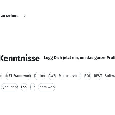
e zu sehen.
Kenntnisse
Logg Dich jetzt ein, um das ganze Prof
re
.NET Framework
Docker
AWS
Microservices
SQL
REST
Softw
TypeScript
CSS
Git
Team work