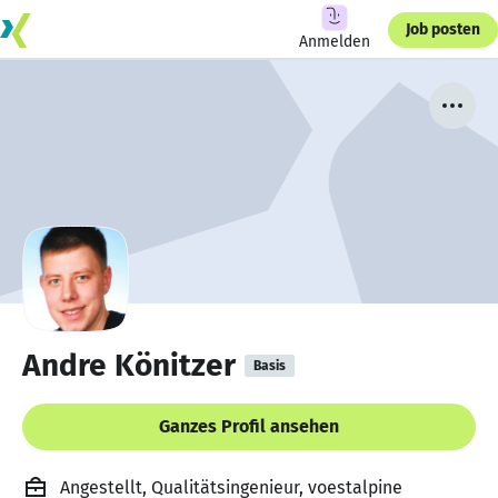
Job posten
Anmelden
Andre Könitzer
Basis
Ganzes Profil ansehen
Angestellt, Qualitätsingenieur, voestalpine