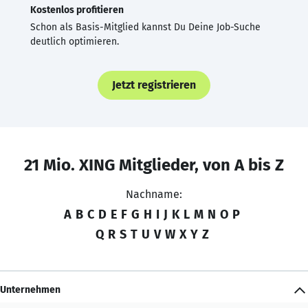
Kostenlos profitieren
Schon als Basis-Mitglied kannst Du Deine Job-Suche
deutlich optimieren.
Jetzt registrieren
21 Mio. XING Mitglieder, von A bis Z
Nachname:
A
B
C
D
E
F
G
H
I
J
K
L
M
N
O
P
Q
R
S
T
U
V
W
X
Y
Z
Unternehmen