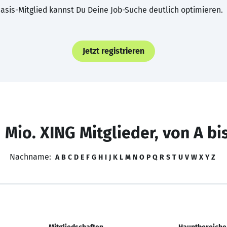
asis-Mitglied kannst Du Deine Job-Suche deutlich optimieren.
Jetzt registrieren
 Mio. XING Mitglieder, von A bi
Nachname:
A
B
C
D
E
F
G
H
I
J
K
L
M
N
O
P
Q
R
S
T
U
V
W
X
Y
Z