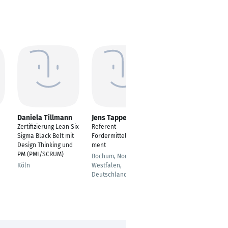
Daniela Tillmann
Jens Tappen
Benjamin Giesen
Zertifizierung Lean Six
Referent
Projektleiter
Sigma Black Belt mit
Fördermittelmanage
Kiel
Design Thinking und
ment
PM (PMI/SCRUM)
Bochum, Nordrhein-
Köln
Westfalen,
Deutschland