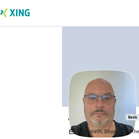
André Mohme
Basis
Angestellt, Dispatcher, Rh