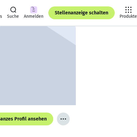
Stellenanzeige schalten
ts
Suche
Anmelden
Produkte
anzes Profil ansehen