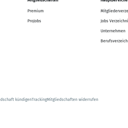
Mitgliedschaften
Hauptbereiche
Premium
Mitgliederverz
ProJobs
Jobs Verzeichn
Unternehmen
Berufsverzeich
edschaft kündigen
Tracking
Mitgliedschaften widerrufen