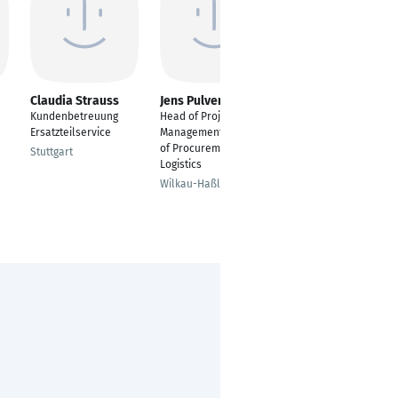
Claudia Strauss
Jens Pulvermüller
Fabian Diehl
Kundenbetreuung
Head of Project
Serviceleiter
Ersatzteilservice
Management & Head
Kältetechnik
of Procurement and
Stuttgart
Wuppertal,
Logistics
Nordrhein-Westfalen,
Wilkau-Haßlau
Deutschland