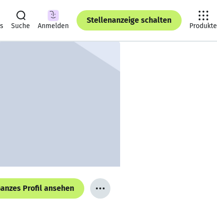
Stellenanzeige schalten
ts
Suche
Anmelden
Produkte
anzes Profil ansehen