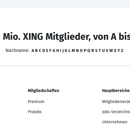
 Mio. XING Mitglieder, von A bi
Nachname:
A
B
C
D
E
F
G
H
I
J
K
L
M
N
O
P
Q
R
S
T
U
V
W
X
Y
Z
Mitgliedschaften
Hauptbereiche
Premium
Mitgliederverz
ProJobs
Jobs Verzeichn
Unternehmen