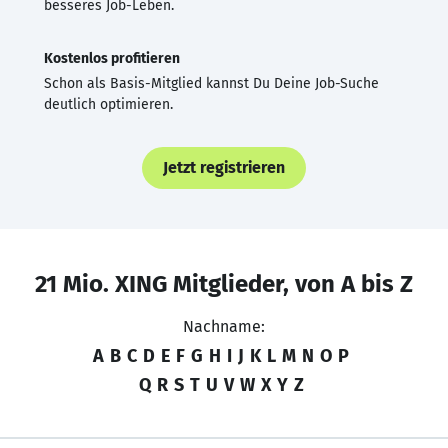
besseres Job-Leben.
Kostenlos profitieren
Schon als Basis-Mitglied kannst Du Deine Job-Suche
deutlich optimieren.
Jetzt registrieren
21 Mio. XING Mitglieder, von A bis Z
Nachname:
A
B
C
D
E
F
G
H
I
J
K
L
M
N
O
P
Q
R
S
T
U
V
W
X
Y
Z