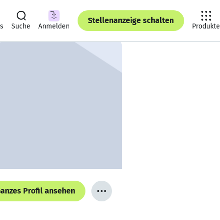
Stellenanzeige schalten
ts
Suche
Anmelden
Produkte
anzes Profil ansehen