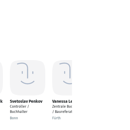
ek
Svetoslav Penkov
Vanessa Lerke
Bärbel Blaumeiser
Controller /
Zentrale Buchhalterin
Erwachsenen- und
Buchhalter
/ Baureferat
Weiterbildung
Bonn
Fürth
Seligenstadt