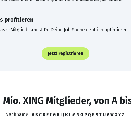
s profitieren
asis-Mitglied kannst Du Deine Job-Suche deutlich optimieren.
Jetzt registrieren
 Mio. XING Mitglieder, von A bi
Nachname:
A
B
C
D
E
F
G
H
I
J
K
L
M
N
O
P
Q
R
S
T
U
V
W
X
Y
Z