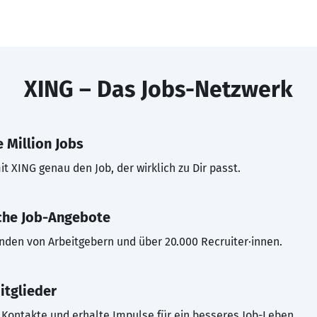
XING – Das Jobs-Netzwerk
 Million Jobs
t XING genau den Job, der wirklich zu Dir passt.
che Job-Angebote
inden von Arbeitgebern und über 20.000 Recruiter·innen.
itglieder
Kontakte und erhalte Impulse für ein besseres Job-Leben.