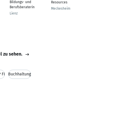
Bildungs- und
Resources
Obersulm
Berufsberaterin
Meckesheim
Lienz
il zu sehen.
 FI
Buchhaltung