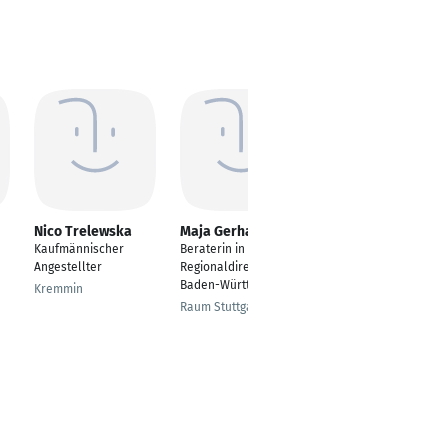
Nico Trelewska
Maja Gerharz
Jutta Olev MA
Kaufmännischer
Beraterin in der
---
Angestellter
Regionaldirektion
Vienna
Baden-Württemberg
Kremmin
Raum Stuttgart