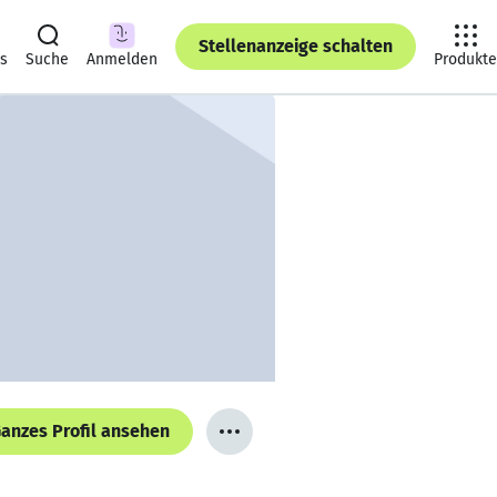
Stellenanzeige schalten
ts
Suche
Anmelden
Produkte
anzes Profil ansehen