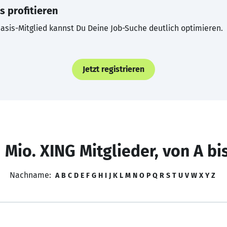
s profitieren
asis-Mitglied kannst Du Deine Job-Suche deutlich optimieren.
Jetzt registrieren
 Mio. XING Mitglieder, von A bi
Nachname:
A
B
C
D
E
F
G
H
I
J
K
L
M
N
O
P
Q
R
S
T
U
V
W
X
Y
Z