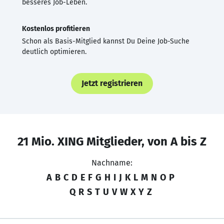
besseres Job-Leben.
Kostenlos profitieren
Schon als Basis-Mitglied kannst Du Deine Job-Suche
deutlich optimieren.
Jetzt registrieren
21 Mio. XING Mitglieder, von A bis Z
Nachname:
A
B
C
D
E
F
G
H
I
J
K
L
M
N
O
P
Q
R
S
T
U
V
W
X
Y
Z