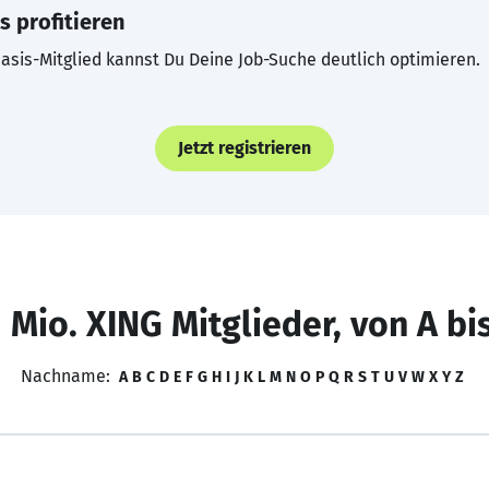
s profitieren
asis-Mitglied kannst Du Deine Job-Suche deutlich optimieren.
Jetzt registrieren
 Mio. XING Mitglieder, von A bi
Nachname:
A
B
C
D
E
F
G
H
I
J
K
L
M
N
O
P
Q
R
S
T
U
V
W
X
Y
Z