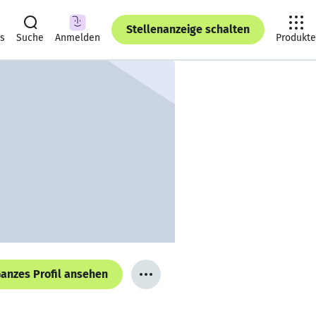
Stellenanzeige schalten
ts
Suche
Anmelden
Produkte
anzes Profil ansehen