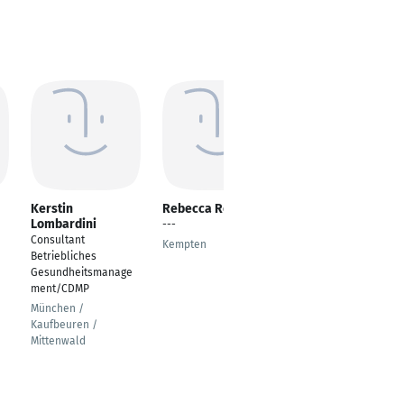
Kerstin
Rebecca Rottach
Marius Hartinger
Lombardini
---
Service Manager
Consultant
Kempten
Weingarten
Betriebliches
Gesundheitsmanage
ment/CDMP
München /
Kaufbeuren /
Mittenwald