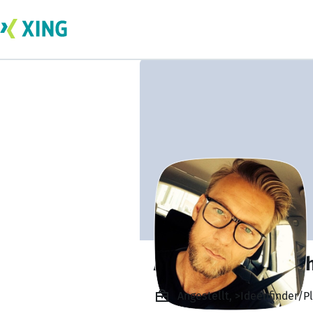
Andreas Peter Sc
Angestellt, >Ideenfinder/