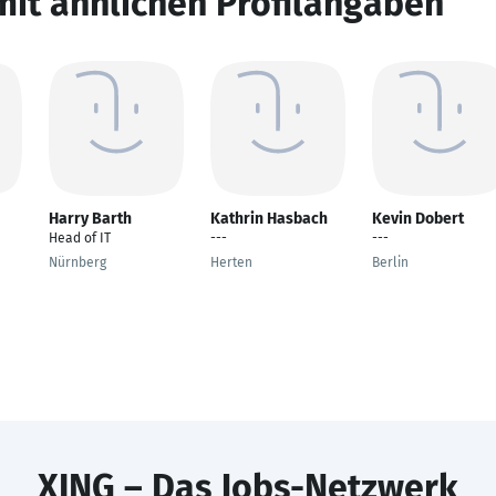
mit ähnlichen Profilangaben
Harry Barth
Kathrin Hasbach
Kevin Dobert
Head of IT
---
---
Nürnberg
Herten
Berlin
XING – Das Jobs-Netzwerk