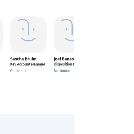
Sascha Bruhn
Joel Banaschewski
Danica Liu
Key Account Manager
Disposition Manager
Studentische
Hilfskraft
Quarnbek
Dortmund
Chemnitz