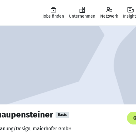
Jobs finden
Unternehmen
Netzwerk
Insigh
haupensteiner
Basis
G
Planung/Design, maierhofer GmbH