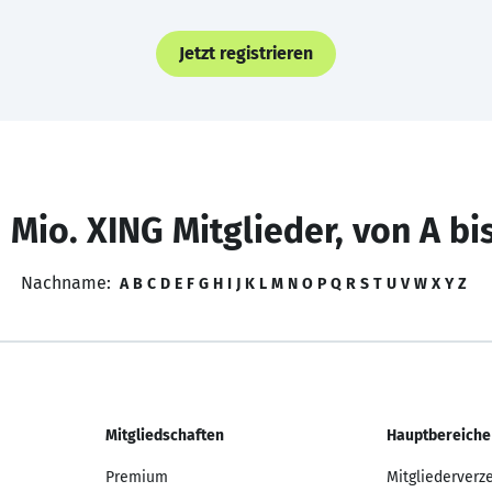
Jetzt registrieren
 Mio. XING Mitglieder, von A bi
Nachname:
A
B
C
D
E
F
G
H
I
J
K
L
M
N
O
P
Q
R
S
T
U
V
W
X
Y
Z
Mitgliedschaften
Hauptbereiche
Premium
Mitgliederverz