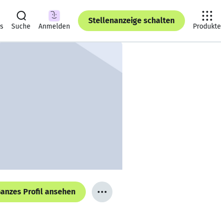
Stellenanzeige schalten
ts
Suche
Anmelden
Produkte
anzes Profil ansehen