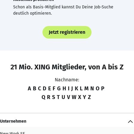
Schon als Basis-Mitglied kannst Du Deine Job-Suche
deutlich optimieren.
Jetzt registrieren
21 Mio. XING Mitglieder, von A bis Z
Nachname:
A
B
C
D
E
F
G
H
I
J
K
L
M
N
O
P
Q
R
S
T
U
V
W
X
Y
Z
Unternehmen
New Work SE