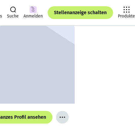
Stellenanzeige schalten
ts
Suche
Anmelden
Produkte
anzes Profil ansehen