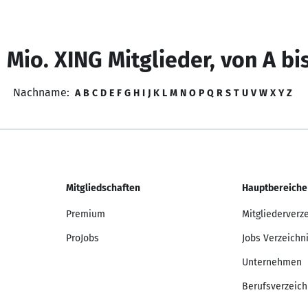
 Mio. XING Mitglieder, von A bi
Nachname:
A
B
C
D
E
F
G
H
I
J
K
L
M
N
O
P
Q
R
S
T
U
V
W
X
Y
Z
Mitgliedschaften
Hauptbereiche
Premium
Mitgliederverz
ProJobs
Jobs Verzeichn
Unternehmen
Berufsverzeich