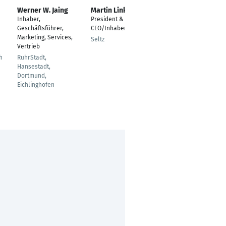
Werner W. Jaing
Martin Link
Stefan Simons
Inhaber,
President &
Fotograf
Geschäftsführer,
CEO/Inhaber
Düsseldorf
Marketing, Services,
Seltz
Vertrieb
h
RuhrStadt,
Hansestadt,
Dortmund,
Eichlinghofen