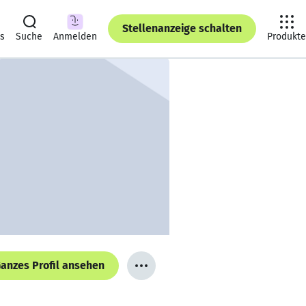
Stellenanzeige schalten
ts
Suche
Anmelden
Produkte
anzes Profil ansehen