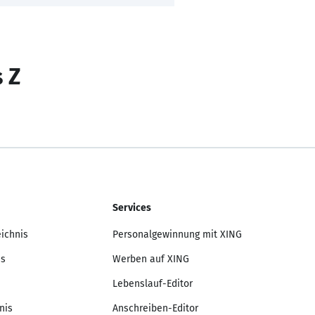
s Z
Services
eichnis
Personalgewinnung mit XING
is
Werben auf XING
Lebenslauf-Editor
nis
Anschreiben-Editor