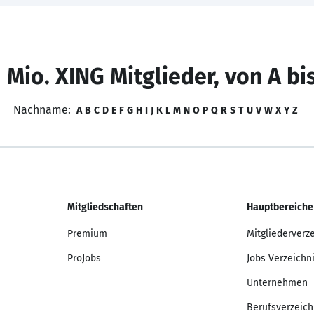
 Mio. XING Mitglieder, von A bi
Nachname:
A
B
C
D
E
F
G
H
I
J
K
L
M
N
O
P
Q
R
S
T
U
V
W
X
Y
Z
Mitgliedschaften
Hauptbereiche
Premium
Mitgliederverz
ProJobs
Jobs Verzeichn
Unternehmen
Berufsverzeich