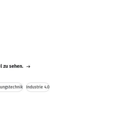
il zu sehen.
rungstechnik
Industrie 4.0