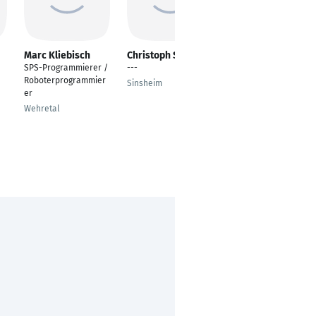
Marc Kliebisch
Christoph Sperber
Andreas Schlader
SPS-Programmierer /
---
Senior Manager
Roboterprogrammier
Machine Vision
Sinsheim
er
Lenzing
Wehretal