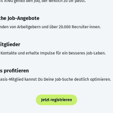
t XING genau den Job, der wirklich zu Dir passt.
che Job-Angebote
inden von Arbeitgebern und über 20.000 Recruiter·innen.
itglieder
Kontakte und erhalte Impulse für ein besseres Job-Leben.
s profitieren
asis-Mitglied kannst Du Deine Job-Suche deutlich optimieren.
Jetzt registrieren