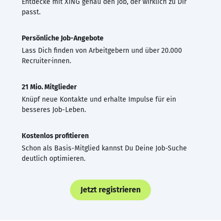
Entdecke mit XING genau den Job, der wirklich zu Dir
passt.
Persönliche Job-Angebote
Lass Dich finden von Arbeitgebern und über 20.000
Recruiter·innen.
21 Mio. Mitglieder
Knüpf neue Kontakte und erhalte Impulse für ein
besseres Job-Leben.
Kostenlos profitieren
Schon als Basis-Mitglied kannst Du Deine Job-Suche
deutlich optimieren.
Jetzt registrieren