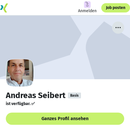
Job posten
Anmelden
Andreas Seibert
Basis
ist verfügbar. ✅
Ganzes Profil ansehen