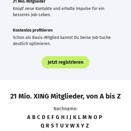
21 Mio. Mitglieder
Knüpf neue Kontakte und erhalte Impulse für ein
besseres Job-Leben.
Kostenlos profitieren
Schon als Basis-Mitglied kannst Du Deine Job-Suche
deutlich optimieren.
Jetzt registrieren
21 Mio. XING Mitglieder, von A bis Z
Nachname:
A
B
C
D
E
F
G
H
I
J
K
L
M
N
O
P
Q
R
S
T
U
V
W
X
Y
Z