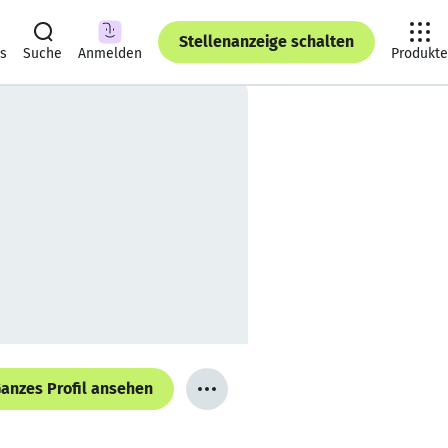
Stellenanzeige schalten
ts
Suche
Anmelden
Produkte
anzes Profil ansehen