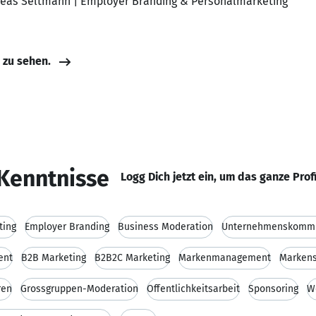
ndreas Seltmann | Employer Branding & Personalmarketing
e zu sehen.
Kenntnisse
Logg Dich jetzt ein, um das ganze Prof
ting
Employer Branding
Business Moderation
Unternehmenskommu
ent
B2B Marketing
B2B2C Marketing
Markenmanagement
Markens
ren
Grossgruppen-Moderation
Öffentlichkeitsarbeit
Sponsoring
W