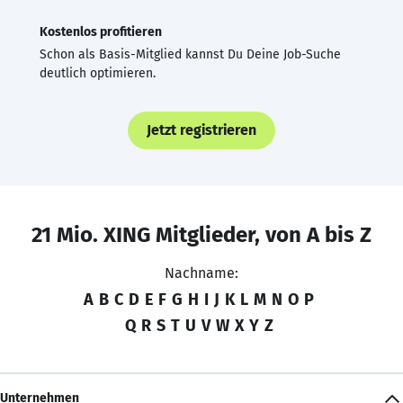
Kostenlos profitieren
Schon als Basis-Mitglied kannst Du Deine Job-Suche
deutlich optimieren.
Jetzt registrieren
21 Mio. XING Mitglieder, von A bis Z
Nachname:
A
B
C
D
E
F
G
H
I
J
K
L
M
N
O
P
Q
R
S
T
U
V
W
X
Y
Z
Unternehmen