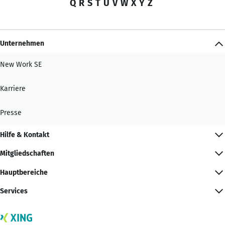
Q
R
S
T
U
V
W
X
Y
Z
Unternehmen
New Work SE
Karriere
Presse
Hilfe & Kontakt
Mitgliedschaften
Hauptbereiche
Services