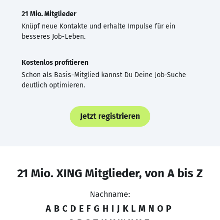
21 Mio. Mitglieder
Knüpf neue Kontakte und erhalte Impulse für ein
besseres Job-Leben.
Kostenlos profitieren
Schon als Basis-Mitglied kannst Du Deine Job-Suche
deutlich optimieren.
Jetzt registrieren
21 Mio. XING Mitglieder, von A bis Z
Nachname:
A
B
C
D
E
F
G
H
I
J
K
L
M
N
O
P