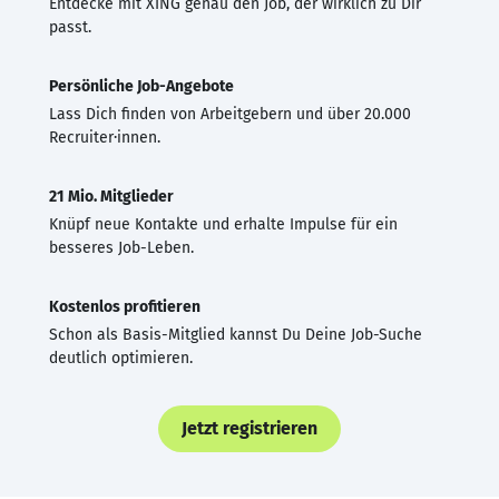
Entdecke mit XING genau den Job, der wirklich zu Dir
passt.
Persönliche Job-Angebote
Lass Dich finden von Arbeitgebern und über 20.000
Recruiter·innen.
21 Mio. Mitglieder
Knüpf neue Kontakte und erhalte Impulse für ein
besseres Job-Leben.
Kostenlos profitieren
Schon als Basis-Mitglied kannst Du Deine Job-Suche
deutlich optimieren.
Jetzt registrieren