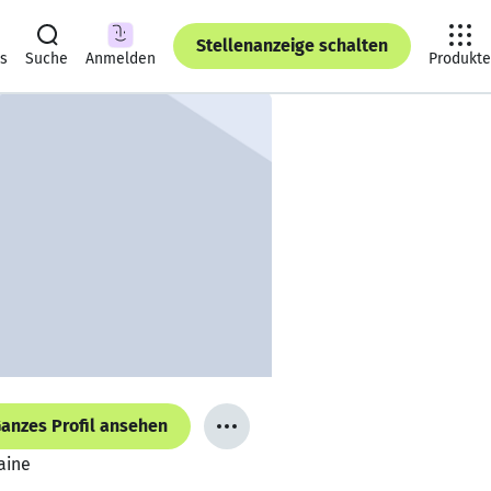
Stellenanzeige schalten
ts
Suche
Anmelden
Produkte
anzes Profil ansehen
aine