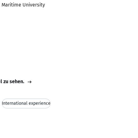
 Maritime University
il zu sehen.
International experience