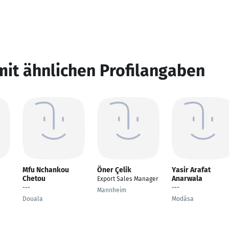
mit ähnlichen Profilangaben
Mfu Nchankou
Öner Çelik
Yasir Arafat
Chetou
Anarwala
Export Sales Manager
---
---
Mannheim
Douala
Modāsa