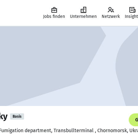
Jobs finden
Unternehmen
Netzwerk
Insigh
ky
Basis
G
/Fumigation department, Transbullterminal , Chornomorsk, Ukr