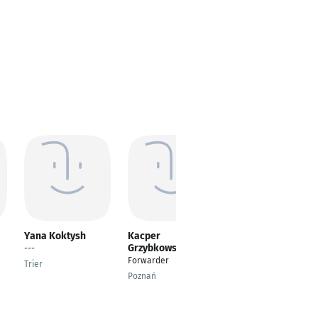
Yana Koktysh
Kacper
Hira Haider
Grzybkowski
---
Logistics Manager
Forwarder
Trier
Kingdom Of Bahrain
Poznań