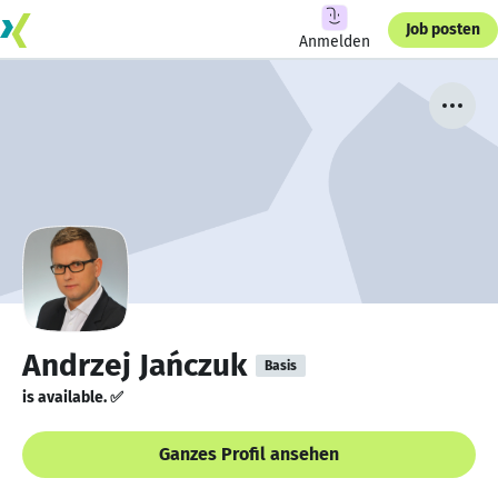
Job posten
Anmelden
Andrzej Jańczuk
Basis
is available. ✅
Ganzes Profil ansehen