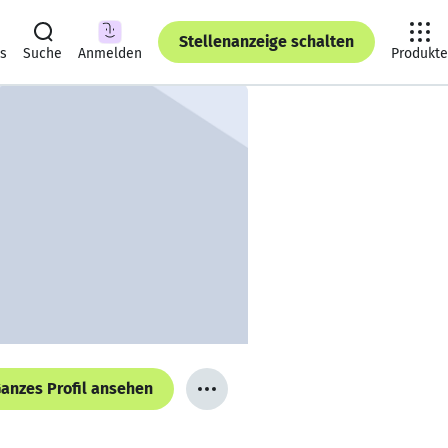
Stellenanzeige schalten
ts
Suche
Anmelden
Produkte
anzes Profil ansehen