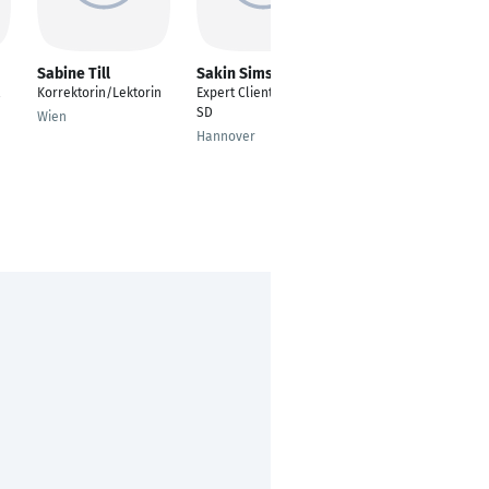
Sabine Till
Sakin Simsek
Dominik Plößl
l
Korrektorin/Lektorin
Expert Client Delivery
Projektingenieur für
SD
Verfahrenstechnik
Wien
Hannover
Landshut