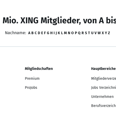
 Mio. XING Mitglieder, von A bi
Nachname:
A
B
C
D
E
F
G
H
I
J
K
L
M
N
O
P
Q
R
S
T
U
V
W
X
Y
Z
Mitgliedschaften
Hauptbereiche
Premium
Mitgliederverz
ProJobs
Jobs Verzeichn
Unternehmen
Berufsverzeich