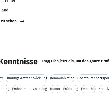
+ Trainer
hland
e zu sehen.
Kenntnisse
Logg Dich jetzt ein, um das ganze Prof
nt
Führungskräfteentwicklung
Kommunikation
Hochtourenbergspor
ahrung
Embodiment-Coaching
Humor
Erfahrung
Empathie
Kreativ