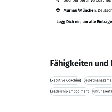
Buchbar bei XING Coaches 
Murnau/München
, Deutsc
Logg Dich ein, um alle Einträg
Fähigkeiten und 
Executive Coaching
Selbstmanageme
Leadership Embodiment
Führungserf