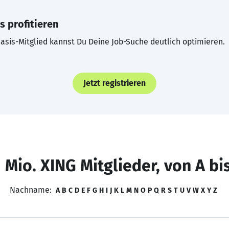
s profitieren
asis-Mitglied kannst Du Deine Job-Suche deutlich optimieren.
Jetzt registrieren
 Mio. XING Mitglieder, von A bi
Nachname:
A
B
C
D
E
F
G
H
I
J
K
L
M
N
O
P
Q
R
S
T
U
V
W
X
Y
Z