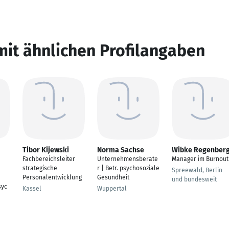
mit ähnlichen Profilangaben
Tibor Kijewski
Norma Sachse
Wibke Regenber
Fachbereichsleiter
Unternehmensberate
Manager im Burnout
strategische
r | Betr. psychosoziale
Spreewald, Berlin
Personalentwicklung
Gesundheit
und bundesweit
syc
Kassel
Wuppertal