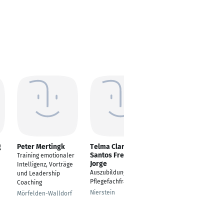
g
Peter Mertingk
Telma Clarisse Dos
Martin Schulz
Santos Freire
Training emotionaler
Ihr praxiserfahrener
Jorge
Intelligenz, Vorträge
Trainer & Coach für
Auszubildung als
und Leadership
eine zukunftssichere
Pflegefachfrau
Coaching
Führung
Nierstein
Mörfelden-Walldorf
Hamburg