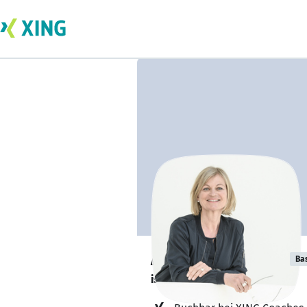
Angelika Cyllok
Ba
ist verfügbar. ✅