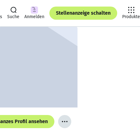
Stellenanzeige schalten
ts
Suche
Anmelden
Produkte
anzes Profil ansehen