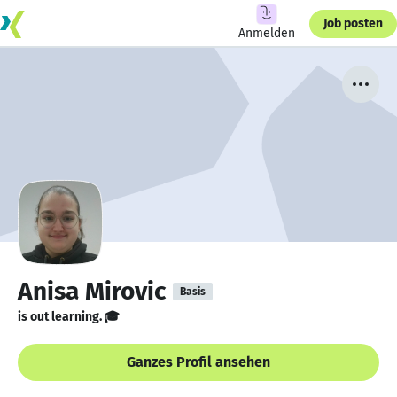
Job posten
Anmelden
Anisa Mirovic
Basis
is out learning. 🎓
Ganzes Profil ansehen