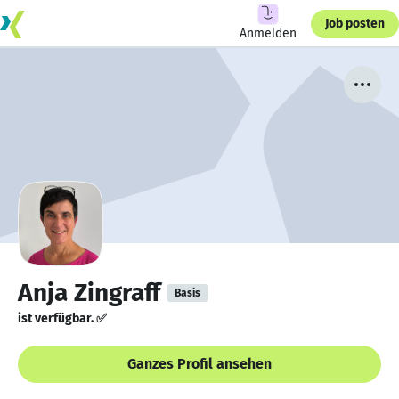
Job posten
Anmelden
Anja Zingraff
Basis
ist verfügbar. ✅
Ganzes Profil ansehen