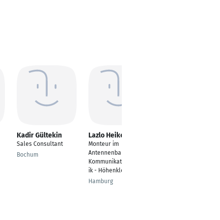
Kadir Gültekin
Lazlo Heikens
Chris Plessow
Sales Consultant
Monteur im
Store
Antennenbau /
Manager/Ausbilder/Tr
Bochum
Kommunikationstechn
ainer/Hiring Manager
ik - Höhenkletterer
Seelow
Hamburg