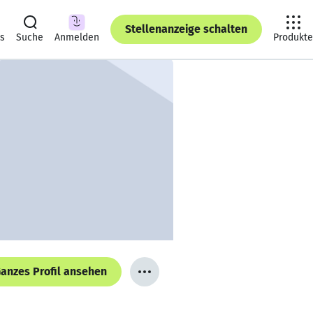
Stellenanzeige schalten
ts
Suche
Anmelden
Produkte
anzes Profil ansehen