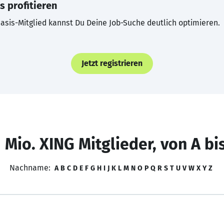
s profitieren
asis-Mitglied kannst Du Deine Job-Suche deutlich optimieren.
Jetzt registrieren
 Mio. XING Mitglieder, von A bi
Nachname:
A
B
C
D
E
F
G
H
I
J
K
L
M
N
O
P
Q
R
S
T
U
V
W
X
Y
Z