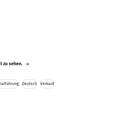
il zu sehen.
nalführung
Deutsch
Verkauf