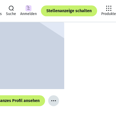
Stellenanzeige schalten
ts
Suche
Anmelden
Produkte
anzes Profil ansehen