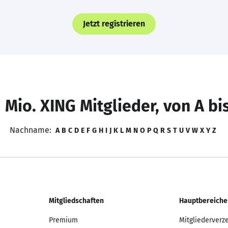
Jetzt registrieren
 Mio. XING Mitglieder, von A bi
Nachname:
A
B
C
D
E
F
G
H
I
J
K
L
M
N
O
P
Q
R
S
T
U
V
W
X
Y
Z
Mitgliedschaften
Hauptbereiche
Premium
Mitgliederverz