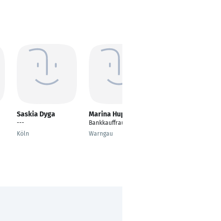
Saskia Dyga
Marina Hupfauer
Andreas Lesch
---
Bankkauffrau
Regionalmanager
Köln
Warngau
Frankfurt am Main