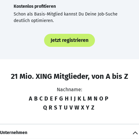
Kostenlos profitieren
Schon als Basis-Mitglied kannst Du Deine Job-Suche
deutlich optimieren.
Jetzt registrieren
21 Mio. XING Mitglieder, von A bis Z
Nachname:
A
B
C
D
E
F
G
H
I
J
K
L
M
N
O
P
Q
R
S
T
U
V
W
X
Y
Z
Unternehmen