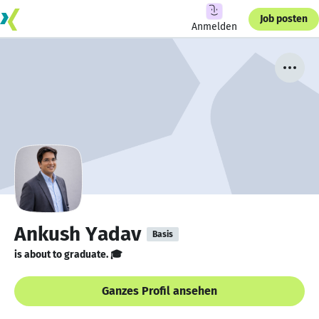
Job posten
Anmelden
Ankush Yadav
Basis
is about to graduate. 🎓
Ganzes Profil ansehen