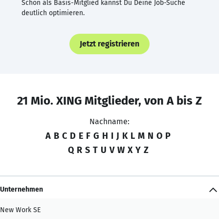
Schon als Basis-Mitglied kannst Du Deine Job-Suche
deutlich optimieren.
Jetzt registrieren
21 Mio. XING Mitglieder, von A bis Z
Nachname:
A
B
C
D
E
F
G
H
I
J
K
L
M
N
O
P
Q
R
S
T
U
V
W
X
Y
Z
Unternehmen
New Work SE