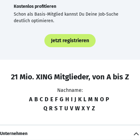
Kostenlos profitieren
Schon als Basis-Mitglied kannst Du Deine Job-Suche
deutlich optimieren.
Jetzt registrieren
21 Mio. XING Mitglieder, von A bis Z
Nachname:
A
B
C
D
E
F
G
H
I
J
K
L
M
N
O
P
Q
R
S
T
U
V
W
X
Y
Z
Unternehmen