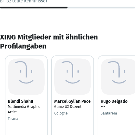
B1-B2 (Gute Kenntnisse)
XING Mitglieder mit ähnlichen
Profilangaben
Blendi Shahu
Marcel Gylian Pace
Hugo Delgado
Multimedia Graphic
Game UX Dozent
---
Artist
Cologne
Santarém
Tirana