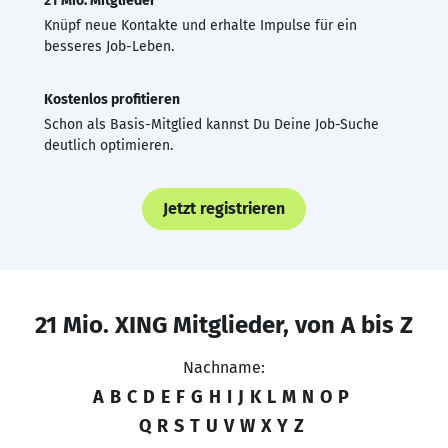
21 Mio. Mitglieder
Knüpf neue Kontakte und erhalte Impulse für ein
besseres Job-Leben.
Kostenlos profitieren
Schon als Basis-Mitglied kannst Du Deine Job-Suche
deutlich optimieren.
Jetzt registrieren
21 Mio. XING Mitglieder, von A bis Z
Nachname:
A
B
C
D
E
F
G
H
I
J
K
L
M
N
O
P
Q
R
S
T
U
V
W
X
Y
Z