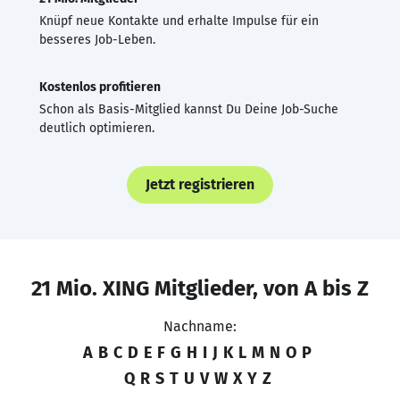
Knüpf neue Kontakte und erhalte Impulse für ein
besseres Job-Leben.
Kostenlos profitieren
Schon als Basis-Mitglied kannst Du Deine Job-Suche
deutlich optimieren.
Jetzt registrieren
21 Mio. XING Mitglieder, von A bis Z
Nachname:
A
B
C
D
E
F
G
H
I
J
K
L
M
N
O
P
Q
R
S
T
U
V
W
X
Y
Z