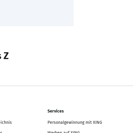
s Z
Services
eichnis
Personalgewinnung mit XING
is
Werben auf XING