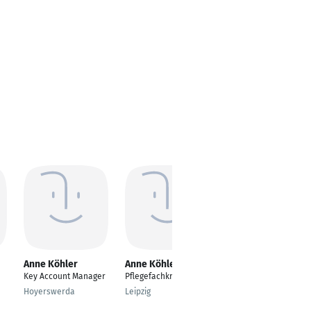
Anne Köhler
Anne Köhler
Anne Köhler
Key Account Manager
Pflegefachkraft
Schriftstellerin /
Journalistin / Texterin
Hoyerswerda
Leipzig
Mücke