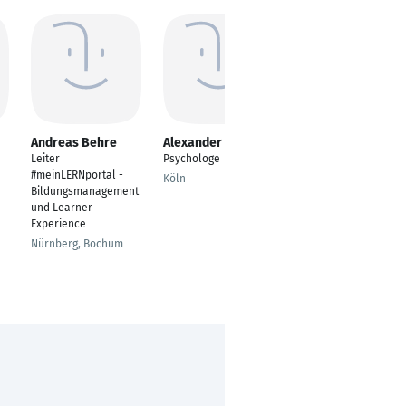
Andreas Behre
Alexander Kikiela
Anna Desiree
Winkler
|
Leiter
Psychologe
Wissenschaftliche
#meinLERNportal -
Köln
Mitarbeiterin/Doktora
Bildungsmanagement
ndin
und Learner
Experience
Frankfurt am Main
Nürnberg, Bochum