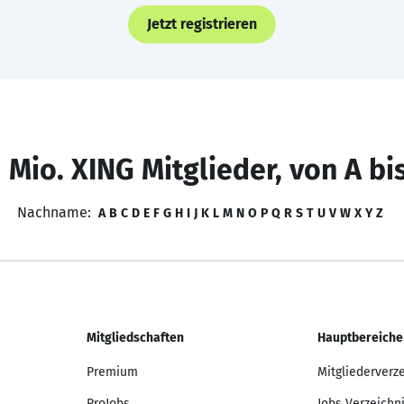
Jetzt registrieren
 Mio. XING Mitglieder, von A bi
Nachname:
A
B
C
D
E
F
G
H
I
J
K
L
M
N
O
P
Q
R
S
T
U
V
W
X
Y
Z
Mitgliedschaften
Hauptbereiche
Premium
Mitgliederverz
ProJobs
Jobs Verzeichn