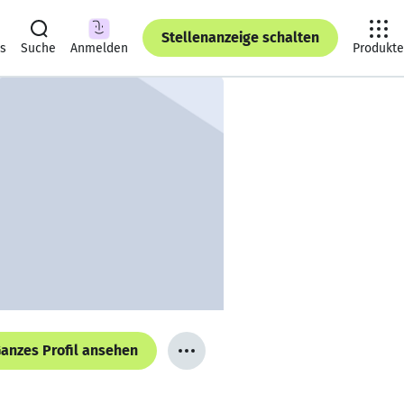
Stellenanzeige schalten
ts
Suche
Anmelden
Produkte
anzes Profil ansehen