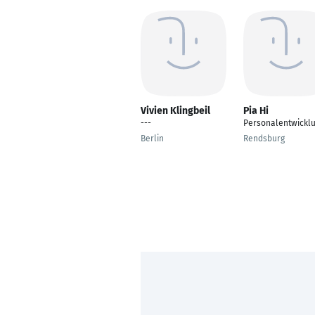
Vivien Klingbeil
Pia Hi
---
Personalentwickl
Berlin
Rendsburg