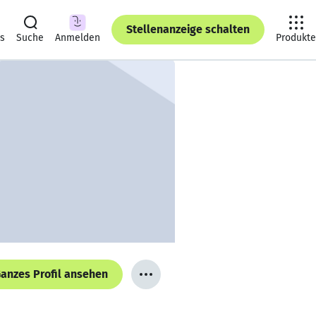
Stellenanzeige schalten
ts
Suche
Anmelden
Produkte
anzes Profil ansehen