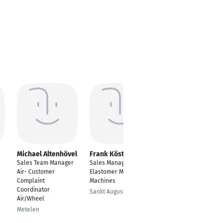
Michael Altenhövel
Frank Köster
Oliver
Baderschneider
Sales Team Manager
Sales Manager -
Senior Sales Manager
Air- Customer
Elastomer Metering
Complaint
Machines
Düsseldorf
Coordinator
Sankt Augustin
Air/Wheel
Metelen