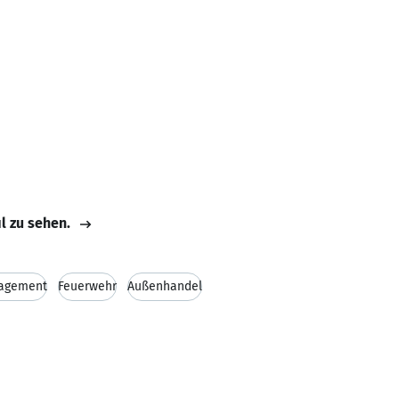
il zu sehen.
agement
Feuerwehr
Außenhandel