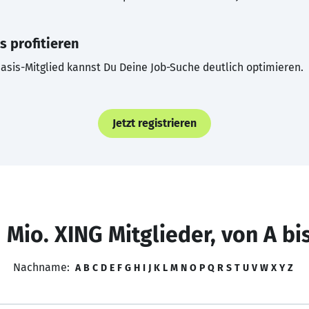
s profitieren
asis-Mitglied kannst Du Deine Job-Suche deutlich optimieren.
Jetzt registrieren
 Mio. XING Mitglieder, von A bi
Nachname:
A
B
C
D
E
F
G
H
I
J
K
L
M
N
O
P
Q
R
S
T
U
V
W
X
Y
Z