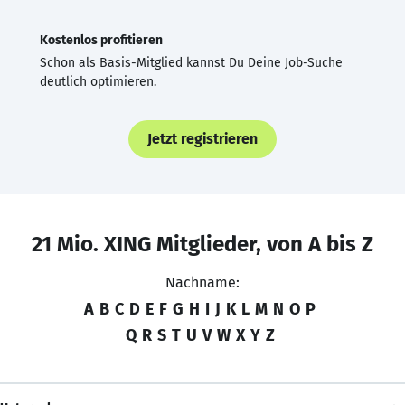
Kostenlos profitieren
Schon als Basis-Mitglied kannst Du Deine Job-Suche
deutlich optimieren.
Jetzt registrieren
21 Mio. XING Mitglieder, von A bis Z
Nachname:
A
B
C
D
E
F
G
H
I
J
K
L
M
N
O
P
Q
R
S
T
U
V
W
X
Y
Z