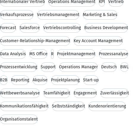
Internationaler Vertrieb
Operations Management
KPI
Vertrieb
Verkaufsprozesse
Vertriebsmanagement
Marketing & Sales
Forecast
Salesforce
Vertriebscontrolling
Business Development
Customer-Relationship-Management
Key Account Management
Data Analysis
MS Office
R
Projektmanagement
Prozessanalyse
Prozessentwicklung
Support
Operations Manager
Deutsch
BWL
B2B
Reporting
Akquise
Projektplanung
Start-up
Wettbewerbsanalyse
Teamfähigkeit
Engagement
Zuverlässigkeit
Kommunikationsfähigkeit
Selbstständigkeit
Kundenorientierung
Organisationstalent