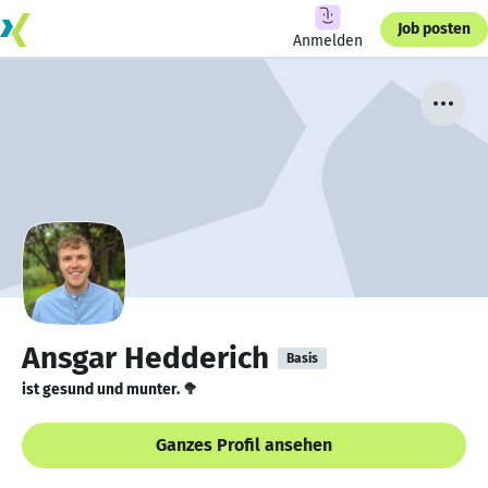
Job posten
Anmelden
Ansgar Hedderich
Basis
ist gesund und munter. 🥦
Ganzes Profil ansehen