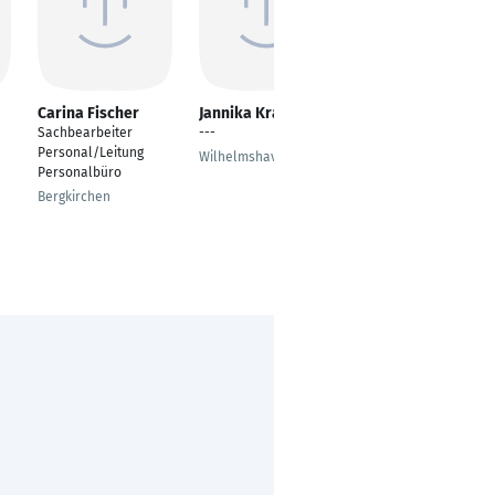
Carina Fischer
Jannika Kramp
Amelie Noffke
Sachbearbeiter
---
Personalsachbearbei
Personal/Leitung
ter
Wilhelmshaven
Personalbüro
Bergen
Bergkirchen