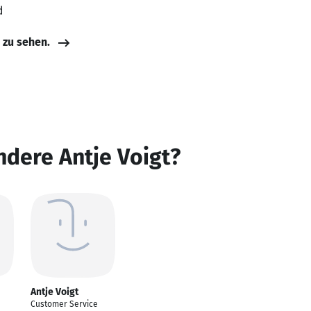
d
e zu sehen.
ndere Antje Voigt?
Antje Voigt
Customer Service