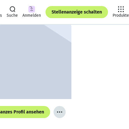
Stellenanzeige schalten
ts
Suche
Anmelden
Produkte
anzes Profil ansehen