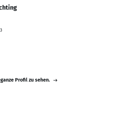
chting
23
 ganze Profil zu sehen.