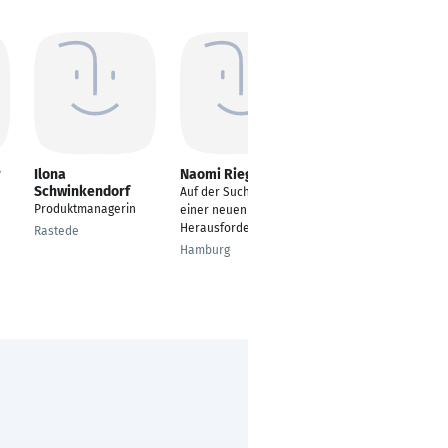
r
Ilona
Naomi Rieger
Timo Plath
Schwinkendorf
Auf der Suche nach
Head of Strategic
Produktmanagerin
einer neuen
Business
Herausforderung
Development
Rastede
Hamburg
Bad Bramstedt