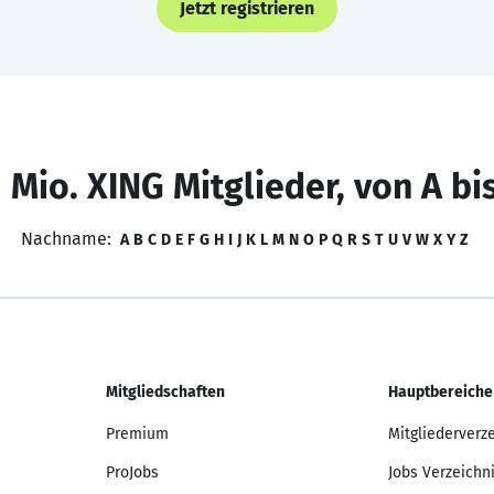
Jetzt registrieren
 Mio. XING Mitglieder, von A bi
Nachname:
A
B
C
D
E
F
G
H
I
J
K
L
M
N
O
P
Q
R
S
T
U
V
W
X
Y
Z
Mitgliedschaften
Hauptbereiche
Premium
Mitgliederverz
ProJobs
Jobs Verzeichn