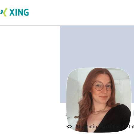
Antonia Düchting
Studentin, Marketing, IU I