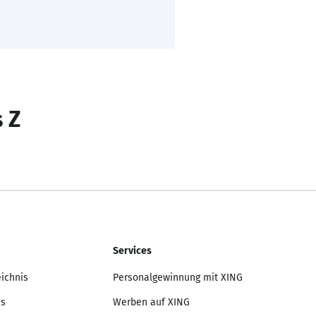
s Z
Services
eichnis
Personalgewinnung mit XING
is
Werben auf XING