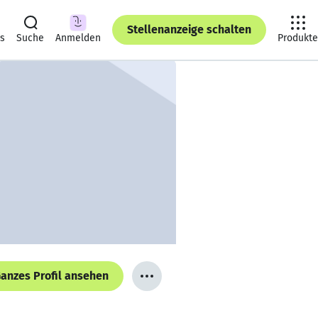
Stellenanzeige schalten
ts
Suche
Anmelden
Produkte
anzes Profil ansehen