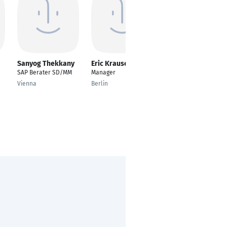
Sanyog Thekkany
Eric Krause
Gabriele Rabe
SAP Berater SD/MM
Manager
Mitarbeiter
Warenlogistik
Vienna
Berlin
Hamburg