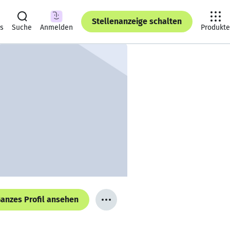
Stellenanzeige schalten
ts
Suche
Anmelden
Produkte
anzes Profil ansehen