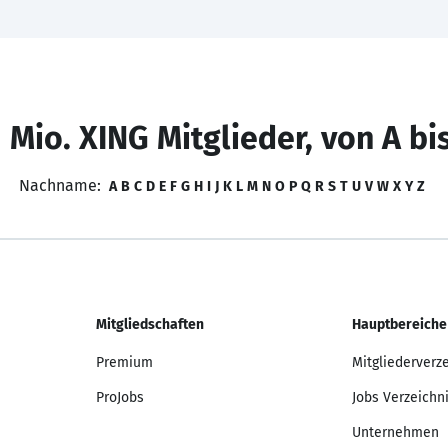
 Mio. XING Mitglieder, von A bi
Nachname:
A
B
C
D
E
F
G
H
I
J
K
L
M
N
O
P
Q
R
S
T
U
V
W
X
Y
Z
Mitgliedschaften
Hauptbereiche
Premium
Mitgliederverz
ProJobs
Jobs Verzeichn
Unternehmen