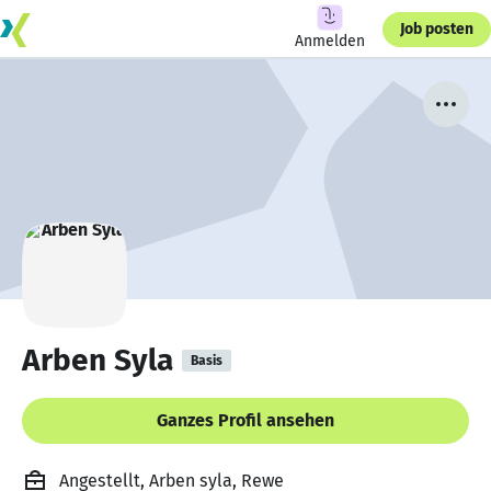
Job posten
Anmelden
Arben Syla
Basis
Ganzes Profil ansehen
Angestellt, Arben syla, Rewe