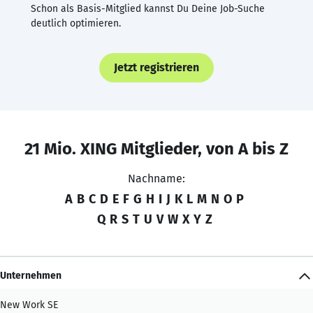
Schon als Basis-Mitglied kannst Du Deine Job-Suche
deutlich optimieren.
Jetzt registrieren
21 Mio. XING Mitglieder, von A bis Z
Nachname:
A
B
C
D
E
F
G
H
I
J
K
L
M
N
O
P
Q
R
S
T
U
V
W
X
Y
Z
Unternehmen
New Work SE