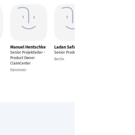
Manuel Hentschke
Ladan Safari
Thorsten Peters
Senior Projektleiter -
Senior Product Owner
Product Owner /
Product Owner
Requirement Manager
Berlin
ClaimCenter
Neuss
Hannover