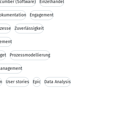
cumber (Software)
Einzelhandel
dokumentation
Engagement
ozesse
Zuverlässigkeit
gement
get
Prozessmodellierung
management
n
User stories
Epic
Data Analysis