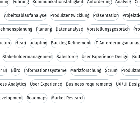
anung
Führung
Kommunikationsfähigkeit
Anforderung
Analyse
Cu
t
Arbeitsablaufanalyse
Produktentwicklung
Präsentation
Projekt
nehmensplanung
Planung
Datenanalyse
Vorstellungsgespräch
Pr
ucture
Heap
adapting
Backlog Refinement
IT-Anforderungsmana
Stakeholdermanagement
Salesforce
User Experience Design
Bud
r BI
Büro
Informationssysteme
Marktforschung
Scrum
Produkt
ess Analytics
User Experience
Business requirements
UX/UI Desig
Development
Roadmaps
Market Research