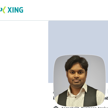
Arfath Baig Mirza
is looking for a new team memb