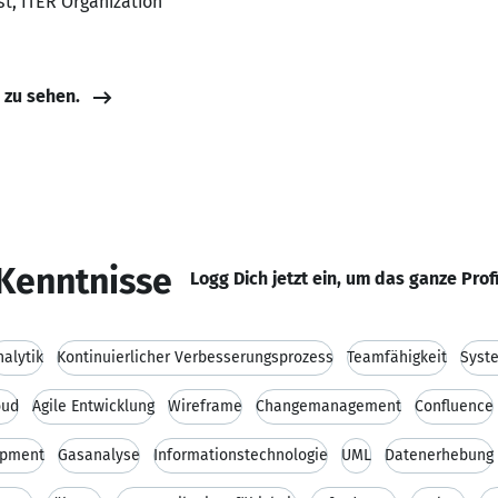
st, ITER Organization
e zu sehen.
Kenntnisse
Logg Dich jetzt ein, um das ganze Prof
nalytik
Kontinuierlicher Verbesserungsprozess
Teamfähigkeit
Syst
oud
Agile Entwicklung
Wireframe
Changemanagement
Confluence
opment
Gasanalyse
Informationstechnologie
UML
Datenerhebung