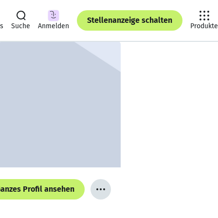
Stellenanzeige schalten
ts
Suche
Anmelden
Produkte
anzes Profil ansehen