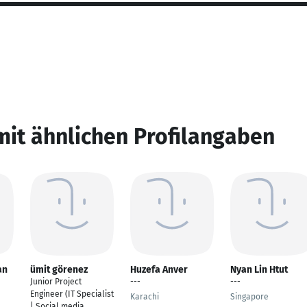
mit ähnlichen Profilangaben
an
ümit görenez
Huzefa Anver
Nyan Lin Htut
Junior Project
---
---
Engineer (IT Specialist
Karachi
Singapore
| Social media