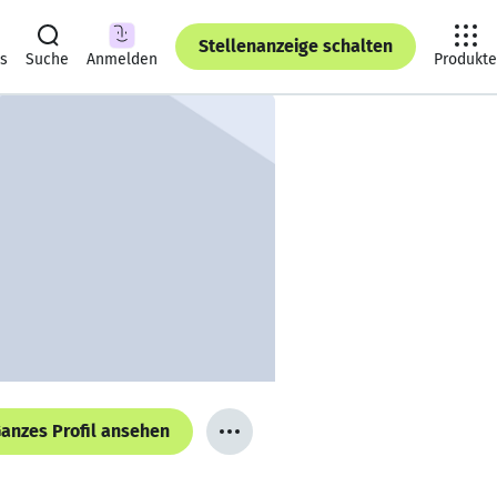
Stellenanzeige schalten
ts
Suche
Anmelden
Produkte
anzes Profil ansehen