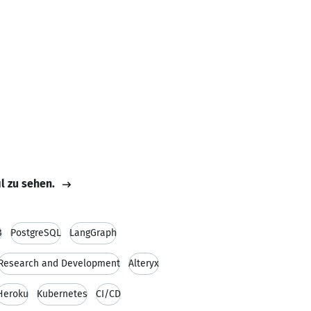
il zu sehen.
B
PostgreSQL
LangGraph
Research and Development
Alteryx
Heroku
Kubernetes
CI/CD