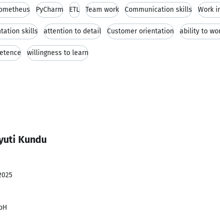
ometheus
PyCharm
ETL
Team work
Communication skills
Work i
tation skills
attention to detail
Customer orientation
ability to w
petence
willingness to learn
yuti Kundu
2025
bH