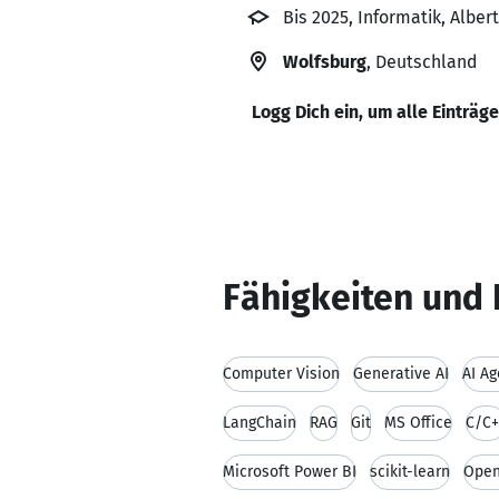
Bis 2025, Informatik, Alber
Wolfsburg
, Deutschland
Logg Dich ein, um alle Einträg
Fähigkeiten und 
Computer Vision
Generative AI
AI Ag
LangChain
RAG
Git
MS Office
C/C+
Microsoft Power BI
scikit-learn
Ope