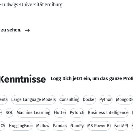
t-Ludwigs-Universität Freiburg
e zu sehen.
Kenntnisse
Logg Dich jetzt ein, um das ganze Prof
ents
Large Language Models
Consulting
Docker
Python
MongoD
+
SQL
Machine Learning
Flutter
PyTorch
Business Intelligence
nCV
HuggingFace
MLflow
Pandas
NumPy
MS Power BI
FastAPI