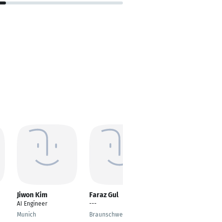
Jiwon Kim
Faraz Gul
Rizwan Ahmed
AI Engineer
---
AI Engineer
Munich
Braunschweig
Seoul