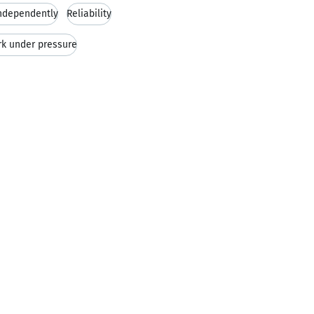
ndependently
Reliability
ork under pressure